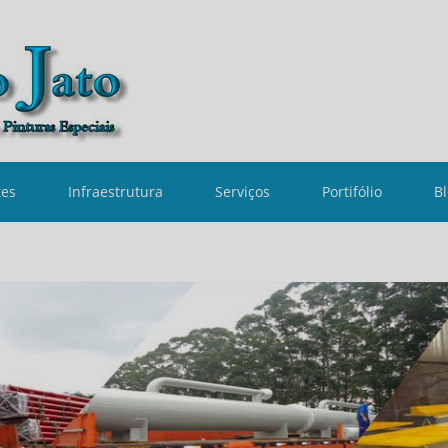
tes
Infraestrutura
Serviços
Portifólio
B