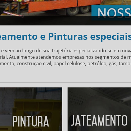
teamento e Pinturas especiai
 e vem ao longo de sua trajetória especializando-se em no
strial. Atualmente atendemos empresas nos segmentos de mi
amento, construção civil, papel celulose, petróleo, gás, ta