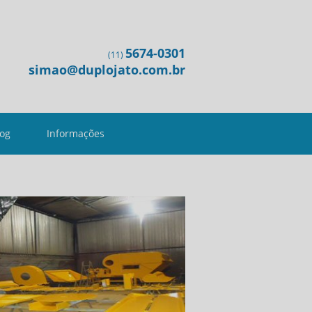
5674-0301
(11)
simao@duplojato.com.br
log
Informações