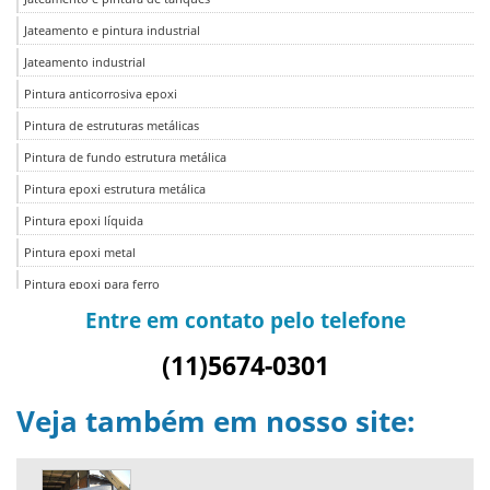
Jateamento e pintura industrial
Jateamento industrial
Pintura anticorrosiva epoxi
Pintura de estruturas metálicas
Pintura de fundo estrutura metálica
Pintura epoxi estrutura metálica
Pintura epoxi líquida
Pintura epoxi metal
Pintura epoxi para ferro
Entre em contato pelo telefone
Pintura epoxi para tanques
Pintura epoxi para tanques de água
(11)5674-0301
Pintura epoxi para tanques de petróleo
Veja também em nosso site:
Pintura industrial
Pintura industrial com pistola
Pintura industrial líquida