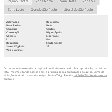
Jateamento abrasivo e pintura industrial
Região Central
Zona Norte
Zona Oeste
Zona Sul
Jateamento abrasivo seco
Zona Leste
Grande São Paulo
Litoral de São Paulo
Jateamento de peças
Aclimação
Bela Vista
Jateamento e pintura
Bom Retiro
Brás
Cambuci
Centro
Jateamento em peças de alumínio
Consolação
Higienópolis
Glicério
Liberdade
Jateamento metal
Luz
Pari
República
Santa Cecília
Jateamento processo industrial
Santa Efigênia
Sé
Vila Buarque
Jatear metal
Pintura e jateamento industrial
Pintura epóxi para superfícies metálicas
O conteúdo do texto desta página é de direito reservado. Sua reprodução, parcial ou
total, mesmo citando nossos links, é proibida sem a autorização do autor. Crime de
Pintura industrial empresas
violação de direito autoral – artigo 184 do Código Penal –
Lei 9610/98 - Lei de direitos
autorais
.
Pintura tubulações industriais
Pinturas industriais anticorrosivas
Preço de jateamento abrasivo
Preço de jateamento com granalha
Serviço de jateamento com granalha de aço