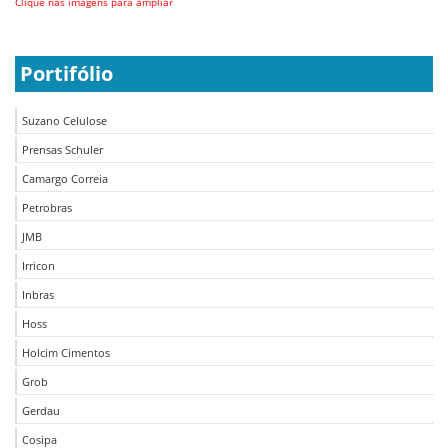
Clique nas imagens para ampliar
Portifólio
Suzano Celulose
Prensas Schuler
Camargo Correia
Petrobras
JMB
Irricon
Inbras
Hoss
Holcim Cimentos
Grob
Gerdau
Cosipa