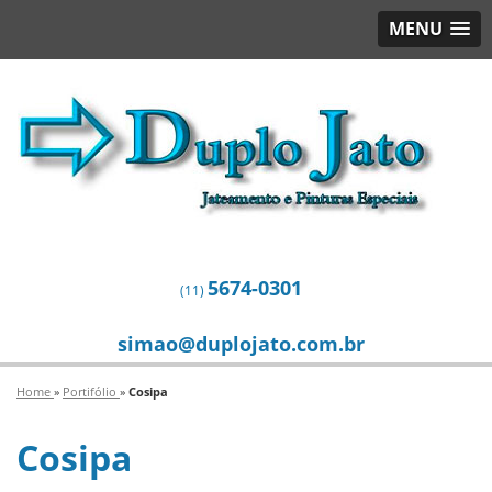
MENU
5674-0301
(11)
simao@duplojato.com.br
Home
»
Portifólio
»
Cosipa
Cosipa