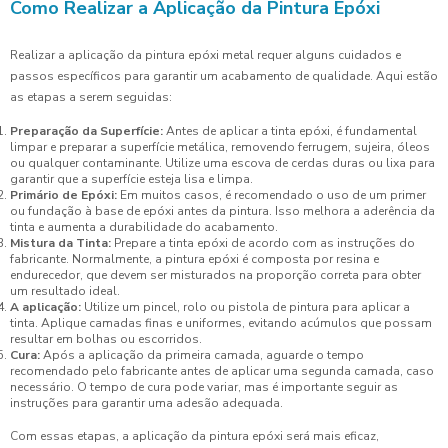
Como Realizar a Aplicação da Pintura Epóxi
Realizar a aplicação da pintura epóxi metal requer alguns cuidados e
passos específicos para garantir um acabamento de qualidade. Aqui estão
as etapas a serem seguidas:
Preparação da Superfície:
Antes de aplicar a tinta epóxi, é fundamental
limpar e preparar a superfície metálica, removendo ferrugem, sujeira, óleos
ou qualquer contaminante. Utilize uma escova de cerdas duras ou lixa para
garantir que a superfície esteja lisa e limpa.
Primário de Epóxi:
Em muitos casos, é recomendado o uso de um primer
ou fundação à base de epóxi antes da pintura. Isso melhora a aderência da
tinta e aumenta a durabilidade do acabamento.
Mistura da Tinta:
Prepare a tinta epóxi de acordo com as instruções do
fabricante. Normalmente, a pintura epóxi é composta por resina e
endurecedor, que devem ser misturados na proporção correta para obter
um resultado ideal.
A aplicação:
Utilize um pincel, rolo ou pistola de pintura para aplicar a
tinta. Aplique camadas finas e uniformes, evitando acúmulos que possam
resultar em bolhas ou escorridos.
Cura:
Após a aplicação da primeira camada, aguarde o tempo
recomendado pelo fabricante antes de aplicar uma segunda camada, caso
necessário. O tempo de cura pode variar, mas é importante seguir as
instruções para garantir uma adesão adequada.
Com essas etapas, a aplicação da pintura epóxi será mais eficaz,