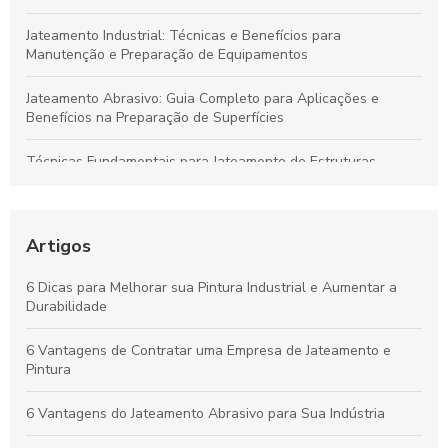
Jateamento Industrial: Técnicas e Benefícios para
Manutenção e Preparação de Equipamentos
Jateamento Abrasivo: Guia Completo para Aplicações e
Benefícios na Preparação de Superfícies
Técnicas Fundamentais para Jateamento de Estruturas
Metálicas e Manutenção Eficiente
Como Converter Desafios em Oportunidades para
Crescimento Pessoal e Profissional
Artigos
Estratégias Comprovadas para Potencializar Sua Saúde e
6 Dicas para Melhorar sua Pintura Industrial e Aumentar a
Bem-Estar Todos os Dias
Durabilidade
Benefícios do Jateamento Industrial para Melhorar a
6 Vantagens de Contratar uma Empresa de Jateamento e
Durabilidade e Eficiência de Superfícies Metálicas
Pintura
6 Vantagens do Jateamento Abrasivo para Sua Indústria