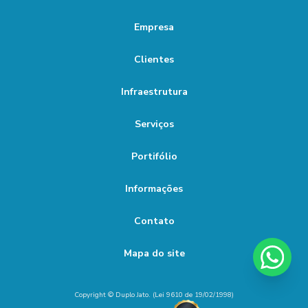
Serviço de jateamento com granalha de aço
Como Escolher a Melhor Empresa de Jateamento para Seus
Empresa
Serviço de jateamento de peças
Projetos
Serviço de jateamento e pintura
Clientes
Como Escolher a Melhor Empresa de Pintura Industrial
Serviço de pintura industrial
Servi莽o de pintura industrial
Infraestrutura
Como escolher a melhor empresa de pintura industrial em SP
jateamento abrasivo ao metal branco
Serviços
Como escolher a melhor empresa de pintura industrial para
jateamento abrasivo ao metal quase branco
seu projeto
Portifólio
jateamento por granalha
jateamento por granalha de aço
Como escolher a melhor Pintura epoxi líquida para seu
jateamento processo industrial
projeto
Informações
pintura e jateamento industrial
Como Escolher a Melhor Pintura Epóxi Metal para Sua
Contato
Necessidade
preço de jateamento abrasivo
Mapa do site
preço de jateamento com granalha
Como escolher a melhor técnica para pintura de estruturas
metálicas
Copyright © Duplo Jato. (Lei 9610 de 19/02/1998)
Como escolher as melhores empresas de jateamento