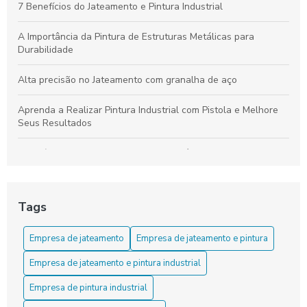
7 Benefícios do Jateamento e Pintura Industrial
A Importância da Pintura de Estruturas Metálicas para
Durabilidade
Alta precisão no Jateamento com granalha de aço
Aprenda a Realizar Pintura Industrial com Pistola e Melhore
Seus Resultados
Benefícios da Pintura Anticorrosiva Epóxi para Aumentar a
Durabilidade de Superfícies Industriais
Benefícios da Pintura Industrial para Melhorar a Durabilidade
Tags
e Estética dos Seus Projetos
Empresa de jateamento
Empresa de jateamento e pintura
Benefícios do Jateamento com Granalha de Aço
Empresa de jateamento e pintura industrial
Benefícios do Jateamento Industrial para Melhorar a
Durabilidade e Eficiência de Superfícies Metálicas
Empresa de pintura industrial